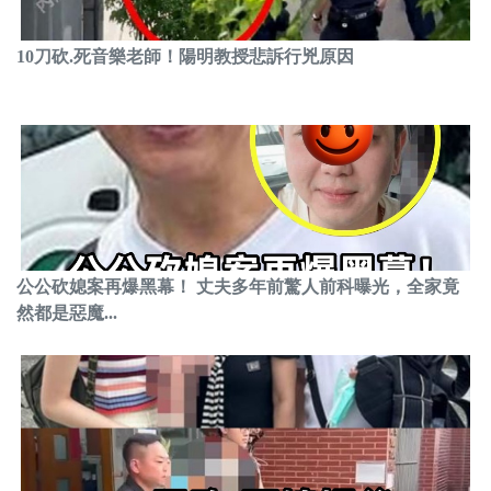
10刀砍.死音樂老師！陽明教授悲訴行兇原因
公公砍媳案再爆黑幕！ 丈夫多年前驚人前科曝光，全家竟
然都是惡魔...