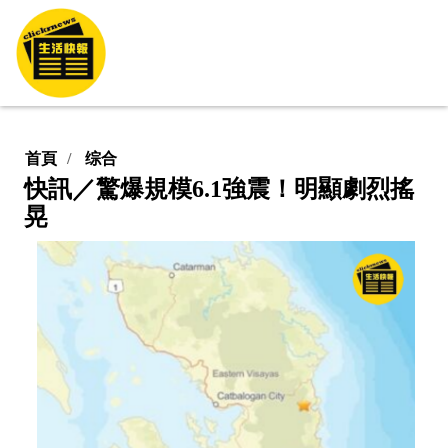
首頁
综合
快訊／驚爆規模6.1強震！明顯劇烈搖
晃