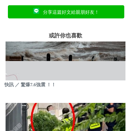
分享這篇好文給親朋好友！
或許你也喜歡
快訊 ／ 驚爆7.6強震 ！！