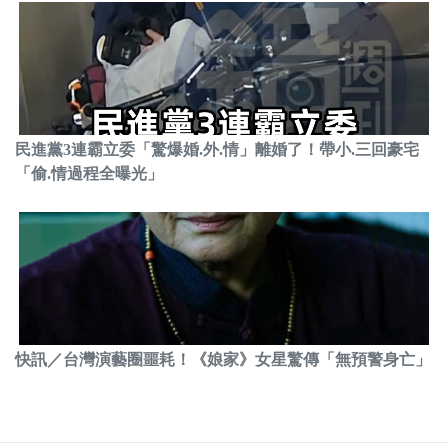
民進黨3連霸立委「驚爆婚.外.情」離婚了！帶小.三回豪宅
「偷.情過程全曝光」
快訊／台灣演藝圈噩耗！《娘家》女星驚傳「無預警身亡」