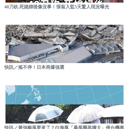
40刀砍.死媳婦後像沒事！張翁入監5天驚人現況曝光
快訊／搖不停！日本再爆強震
快訊／最強颱風要來了？白海豚「暴風圈再擴大」侵台機率