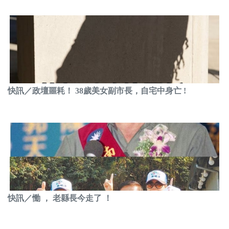
快訊／政壇噩耗！ 38歲美女副市長，自宅中身亡 !
快訊／慟 ， 老縣長今走了 ！