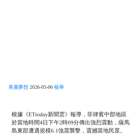
美麗夢想
2026-05-06
檢舉
根據《ETtoday新聞雲》報導，菲律賓中部地區
於當地時間4日下午2時09分傳出強烈震動，薩馬
島東部遭遇規模6.1強震襲擊，震撼當地民眾。