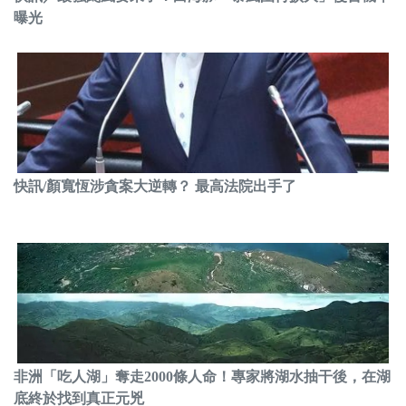
曝光
快訊/顏寬恆涉貪案大逆轉？ 最高法院出手了
非洲「吃人湖」奪走2000條人命！專家將湖水抽干後，在湖
底終於找到真正元兇