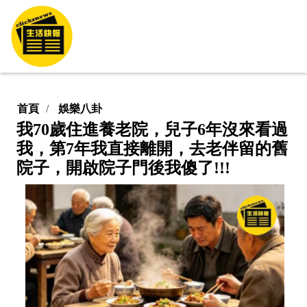
首頁
娛樂八卦
我70歲住進養老院，兒子6年沒來看過
我，第7年我直接離開，去老伴留的舊
院子，開啟院子門後我傻了!!!