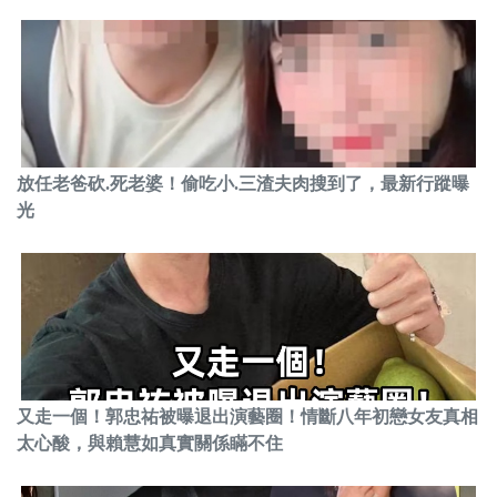
放任老爸砍.死老婆！偷吃小.三渣夫肉搜到了，最新行蹤曝
光
又走一個！郭忠祐被曝退出演藝圈！情斷八年初戀女友真相
太心酸，與賴慧如真實關係瞞不住