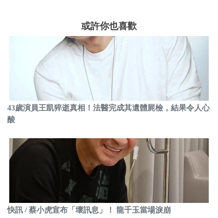
或許你也喜歡
43歲演員王凱猝逝真相！法醫完成其遺體屍檢，結果令人心
酸
快訊 / 蔡小虎宣布「壞訊息」！ 龍千玉當場淚崩