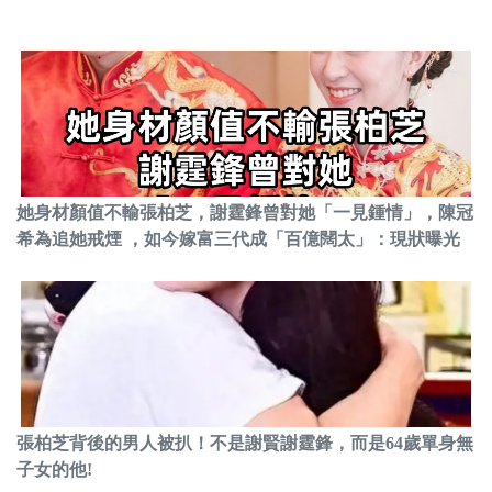
她身材顏值不輸張柏芝，謝霆鋒曾對她「一見鍾情」，陳冠
希為追她戒煙 ，如今嫁富三代成「百億闊太」：現狀曝光
張柏芝背後的男人被扒！不是謝賢謝霆鋒，而是64歲單身無
子女的他!