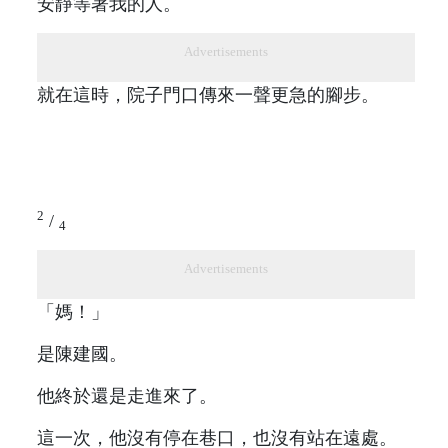
安靜等著我的人。
Advertisements
就在這時，院子門口傳來一聲更急的腳步。
2
/
4
Advertisements
「媽！」
是陳建國。
他終於還是走進來了。
這一次，他沒有停在巷口，也沒有站在遠處。