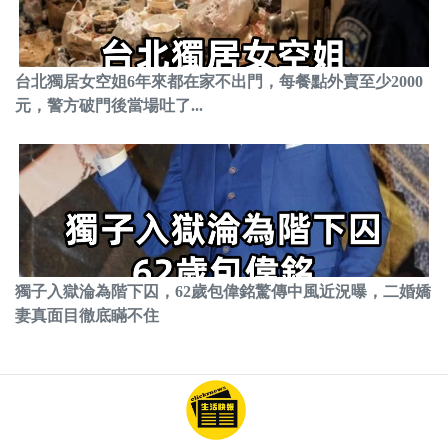
台北獨居女空姐6年來都在家不出門，每餐點外賣至少2000
元，警方破門後當場吐了...
獨子入獄淪為階下囚，62歲包偉銘驚傳中風近況曝，二婚嬌
妻真面目徹底瞞不住