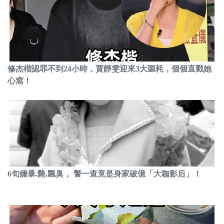
修杰楷認罪不到24小時，賈靜雯迎來3大噩耗，個個直戳她
心窩！
6旬嬤暴.斃.飄臭， 警一查竟是身家破億「大咖影后」！