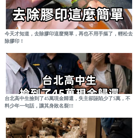
今天才知道，去除膠印這麼簡單，再也不用手摳了，輕松去
除膠印！
台北高中生撿到了45萬現金歸還，失主卻誣陷少了5萬，不
料少年一句話，讓其身敗名裂!!!