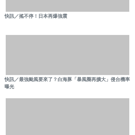
快訊／搖不停！日本再爆強震
快訊／最強颱風要來了？白海豚「暴風圈再擴大」侵台機率
曝光