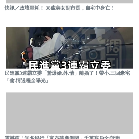
快訊／政壇噩耗！ 38歲美女副市長，自宅中身亡 !
民進黨3連霸立委「驚爆婚.外.情」離婚了！帶小.三回豪宅
「偷.情過程全曝光」
震撼彈！知名銀行「宣布破產倒閉」千萬客戶全崩潰!