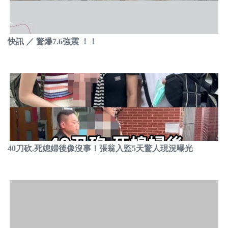
快訊 ／ 驚爆7.6強震 ！！
40刀砍.死媳婦後像沒事！張翁入監5天驚人現況曝光