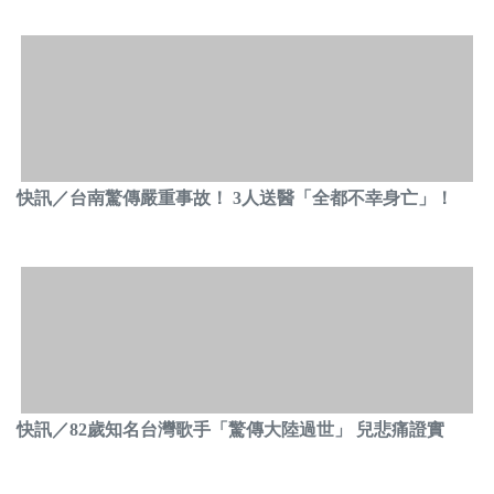
快訊／台南驚傳嚴重事故！ 3人送醫「全都不幸身亡」！
快訊／82歲知名台灣歌手「驚傳大陸過世」 兒悲痛證實