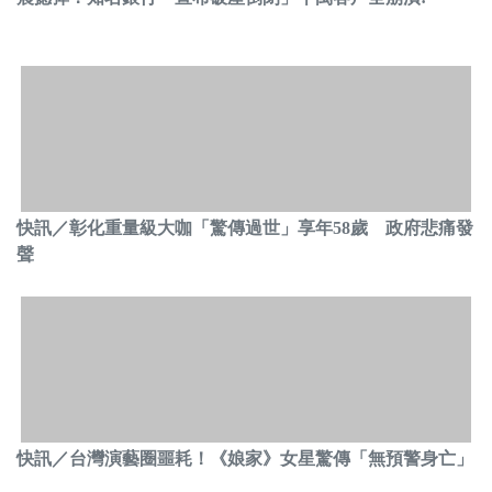
快訊／彰化重量級大咖「驚傳過世」享年58歲 政府悲痛發
聲
快訊／台灣演藝圈噩耗！《娘家》女星驚傳「無預警身亡」