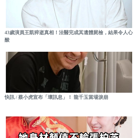
43歲演員王凱猝逝真相！法醫完成其遺體屍檢，結果令人心
酸
快訊 / 蔡小虎宣布「壞訊息」！ 龍千玉當場淚崩