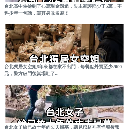
台北高中生撿到了45萬現金歸還，失主卻誣陷少了5萬，不
料少年一句話，讓其身敗名裂!!!
台北獨居女空姐6年來都在家不出門，每餐點外賣至少2000
元，警方破門後當場吐了...
台北女子給已故十年的丈夫掃墓，聽見棺材裡有怪聲後報