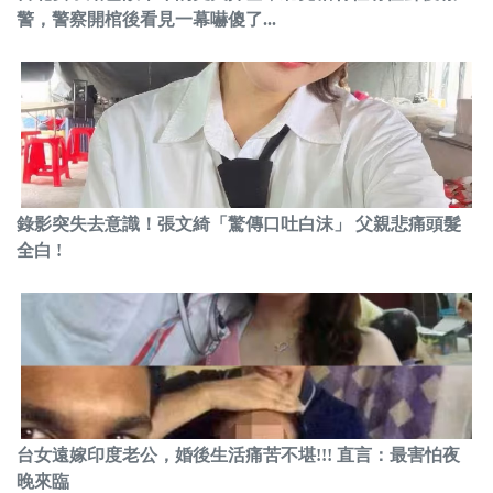
警，警察開棺後看見一幕嚇傻了...
錄影突失去意識！張文綺「驚傳口吐白沫」 父親悲痛頭髮
全白 !
台女遠嫁印度老公，婚後生活痛苦不堪!!! 直言：最害怕夜
晚來臨