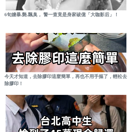
6旬嬤暴.斃.飄臭， 警一查竟是身家破億「大咖影后」！
今天才知道，去除膠印這麼簡單，再也不用手摳了，輕松去
除膠印！