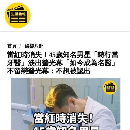
首頁
娛樂八卦
當紅時消失！45歲知名男星「轉行當
牙醫」淡出螢光幕「如今成為名醫」
不留戀螢光幕：不想被認出