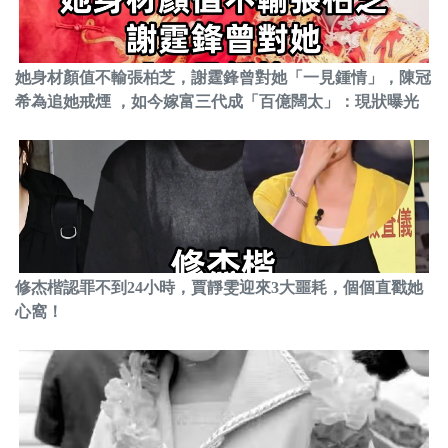
她身材顏值不輸張柏芝，謝霆鋒曾對她「一見鍾情」，陳冠
希為追她戒煙 ，如今嫁富三代成「百億闊太」：現狀曝光
修杰楷認罪不到24小時，賈靜雯迎來3大噩耗，個個直戳她
心窩！