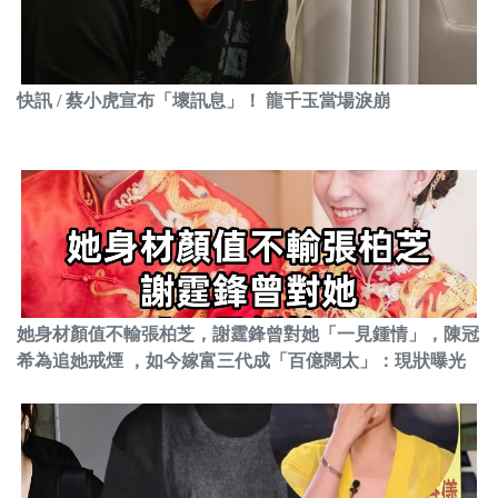
快訊 / 蔡小虎宣布「壞訊息」！ 龍千玉當場淚崩
她身材顏值不輸張柏芝，謝霆鋒曾對她「一見鍾情」，陳冠
希為追她戒煙 ，如今嫁富三代成「百億闊太」：現狀曝光