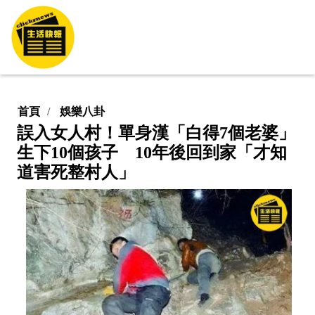
首頁
娛樂八卦
誤入女人村！單身漢「白得7個老婆」
生下10個孩子 10年後回到家「才知
道害死整村人」