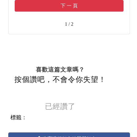
下 一 頁
1 / 2
喜歡這篇文章嗎？
按個讚吧，不會令你失望！
已經讚了
標籤：