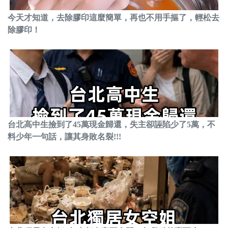
今天才知道，去除膠印這麼簡單，再也不用手摳了，輕松去
除膠印！
台北高中生撿到了45萬現金歸還，失主卻誣陷少了5萬，不
料少年一句話，讓其身敗名裂!!!