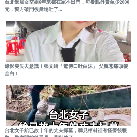
台北獨居女空姐6年來都在家不出門，每餐點外賣至少2000
元，警方破門後當場吐了...
錄影突失去意識！張文綺「驚傳口吐白沫」 父親悲痛頭髮
全白 !
台北女子給已故十年的丈夫掃墓，聽見棺材裡有怪聲後報