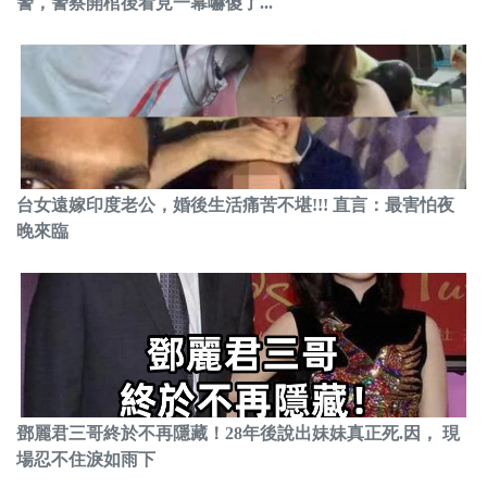
警，警察開棺後看見一幕嚇傻了...
台女遠嫁印度老公，婚後生活痛苦不堪!!! 直言：最害怕夜
晚來臨
鄧麗君三哥終於不再隱藏！28年後說出妹妹真正死.因， 現
場忍不住淚如雨下