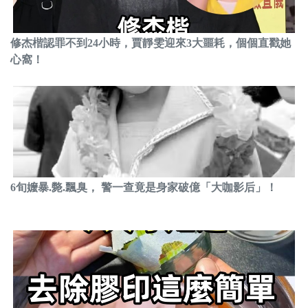
修杰楷認罪不到24小時，賈靜雯迎來3大噩耗，個個直戳她
心窩！
6旬嬤暴.斃.飄臭， 警一查竟是身家破億「大咖影后」！