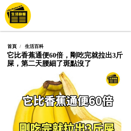
首頁
生活百科
它比香蕉通便60倍，剛吃完就拉出3斤
屎，第二天腰細了斑點沒了