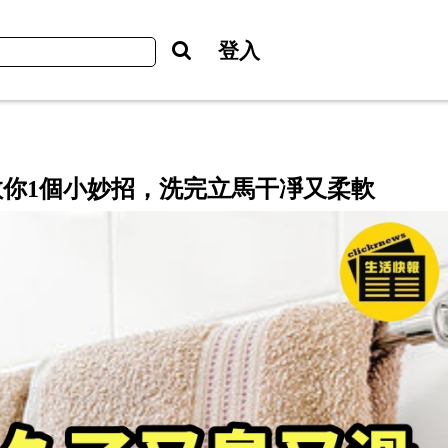
登入
你1個小妙招，洗完立馬干凈又柔軟