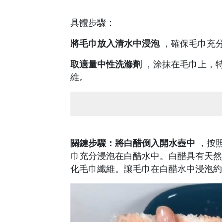
具體步驟：
將毛巾放入清水中浸泡
，確保毛巾充
取適量中性洗滌劑
，涂抹在毛巾上，
維。
關鍵步驟：將白醋倒入開水壺中
，按照
巾充分浸泡在白醋水中。白醋具有天然
化毛巾纖維。讓毛巾在白醋水中浸泡約