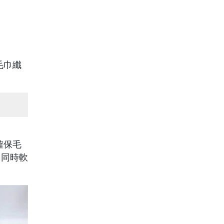
毛巾纖
確保毛
，同時軟