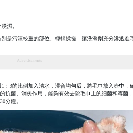
分浸濕。
特別是污漬較重的部位。輕輕揉搓，讓洗滌劑充分滲透進
Advertisements
1：3的比例加入清水，混合均勻后，將毛巾放入壺中，
的抗菌、消炎作用，能夠有效去除毛巾上的細菌和霉菌
30分鐘。