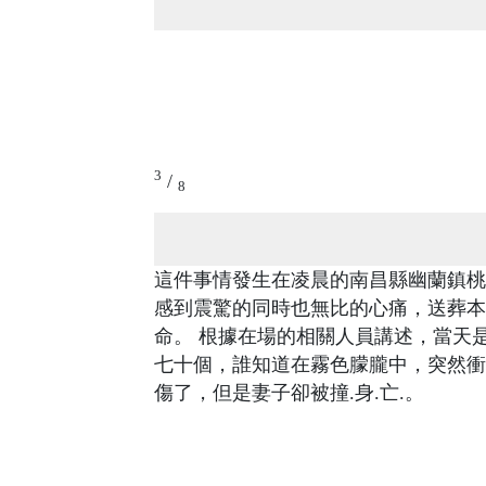
3
/
8
這件事情發生在凌晨的南昌縣幽蘭鎮桃
感到震驚的同時也無比的心痛，送葬本
命。 根據在場的相關人員講述，當天
七十個，誰知道在霧色朦朧中，突然衝
傷了，但是妻子卻被撞.身.亡.。