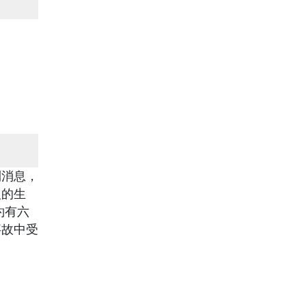
則消息，
人的生
約有六
事故中受