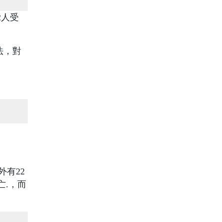
2人受
法，對
外有22
亡.，而