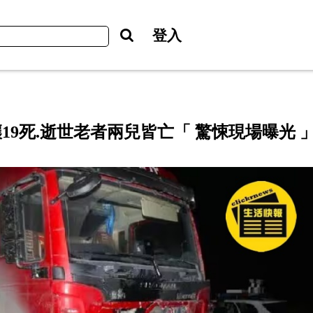
登入
19死.逝世老者兩兒皆亡「 驚悚現場曝光 