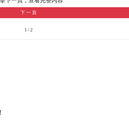
擊下一頁，查看完整內容
下 一 頁
1 / 2
！