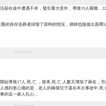
伍卻在途中遭遇不幸，發生重大意外，導致19人罹難，2
姓龔的倖存送葬者回憶了當時的情況，律師也隨後出面釋
Advertisements
導致17人.死.亡.，後來.死.亡.人數又增加了兩名，另
人感到更心痛的是，老人的兩個兒子還在本次事故中.死.
事的這一家人扎心…
Advertisements