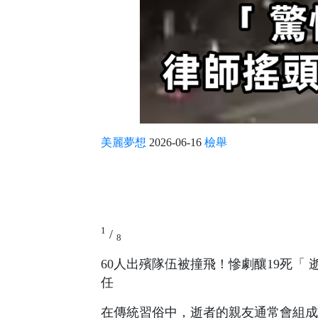
美麗夢想
2026-06-16
檢舉
1
/
8
60人出殯隊伍被撞飛！慘劇釀19死「
任
在傳統習俗中，逝者的親友通常會組成