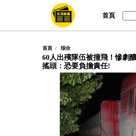
首頁
首頁
综合
60人出殯隊伍被撞飛！慘劇釀
搖頭：恐要負擔責任!