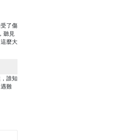
個受了傷
，聽見
了這麼大
候，誰知
中遇難