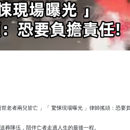
 逝世老者兩兒皆亡 」「 驚悚現場曝光 」律師搖頭：恐要
送葬隊伍，陪伴亡者走過人生的最後一程。