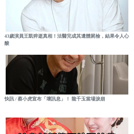
43歲演員王凱猝逝真相！法醫完成其遺體屍檢，結果令人心
酸
快訊 / 蔡小虎宣布「壞訊息」！ 龍千玉當場淚崩