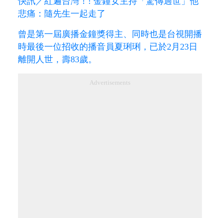
快訊／紅遍台灣！! 金鐘女主持「驚傳過世」他
悲痛：隨先生一起走了
曾是第一屆廣播金鐘獎得主、同時也是台視開播
時最後一位招收的播音員夏琍琍，已於2月23日
離開人世，壽83歲。
Advertisements