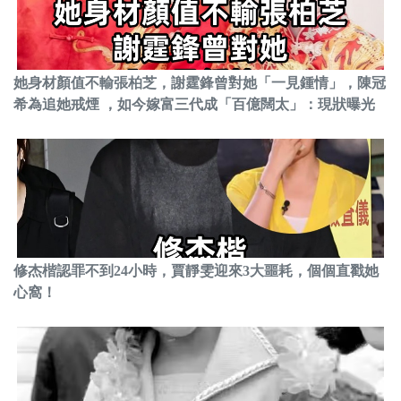
她身材顏值不輸張柏芝，謝霆鋒曾對她「一見鍾情」，陳冠
希為追她戒煙 ，如今嫁富三代成「百億闊太」：現狀曝光
修杰楷認罪不到24小時，賈靜雯迎來3大噩耗，個個直戳她
心窩！