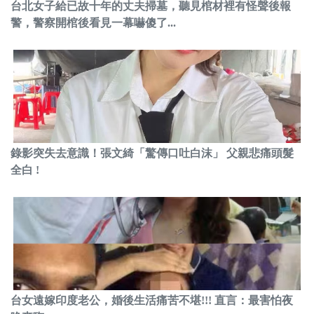
台北女子給已故十年的丈夫掃墓，聽見棺材裡有怪聲後報
警，警察開棺後看見一幕嚇傻了...
錄影突失去意識！張文綺「驚傳口吐白沫」 父親悲痛頭髮
全白 !
台女遠嫁印度老公，婚後生活痛苦不堪!!! 直言：最害怕夜