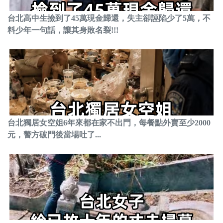
台北高中生撿到了45萬現金歸還，失主卻誣陷少了5萬，不
料少年一句話，讓其身敗名裂!!!
台北獨居女空姐6年來都在家不出門，每餐點外賣至少2000
元，警方破門後當場吐了...