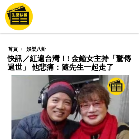
首頁
娛樂八卦
快訊／紅遍台灣！! 金鐘女主持「驚傳
過世」 他悲痛：隨先生一起走了