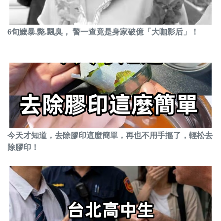
6旬嬤暴.斃.飄臭， 警一查竟是身家破億「大咖影后」！
今天才知道，去除膠印這麼簡單，再也不用手摳了，輕松去
除膠印！