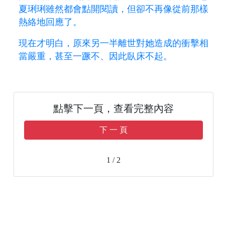
夏琍琍雖然都會點開閱讀，但卻不再像從前那樣
熱絡地回應了。
現在才明白，原來另一半離世對她造成的衝擊相
當嚴重，甚至一蹶不、因此臥床不起。
點擊下一頁，查看完整內容
下 一 頁
1 / 2