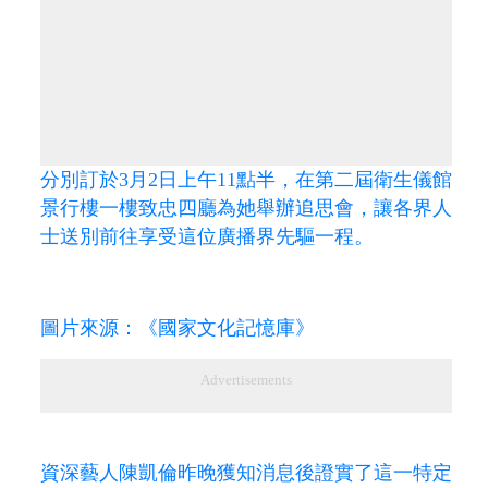
分別訂於3月2日上午11點半，在第二屆衛生儀館
景行樓一樓致忠四廳為她舉辦追思會，讓各界人
士送別前往享受這位廣播界先驅一程。
圖片來源：《國家文化記憶庫》
Advertisements
資深藝人陳凱倫昨晚獲知消息後證實了這一特定