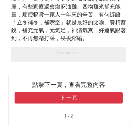
座，有些家庭還會燉麻油雞、四物雞來補充能
量，順便犒賞一家人一年來的辛苦，有句諺語
「立冬補冬，補嘴空」就是最好的比喻。養精蓄
銳，補充元氣，元氣足，神清氣爽，好運氣跟著
到，不再無精打采，畏畏縮縮。
Advertisements
點擊下一頁，查看完整內容
下 一 頁
1 / 2