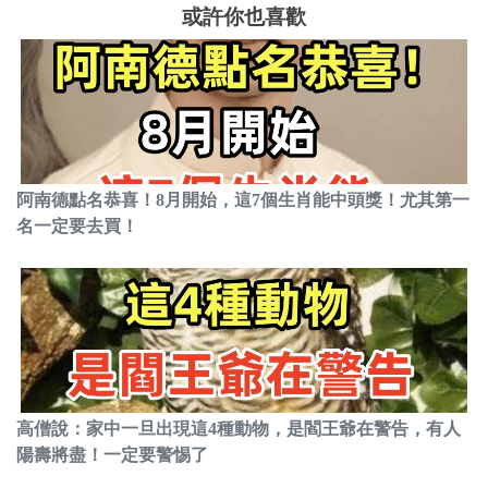
或許你也喜歡
阿南德點名恭喜！8月開始，這7個生肖能中頭獎！尤其第一
名一定要去買！
高僧說：家中一旦出現這4種動物，是閻王爺在警告，有人
陽壽將盡！一定要警惕了