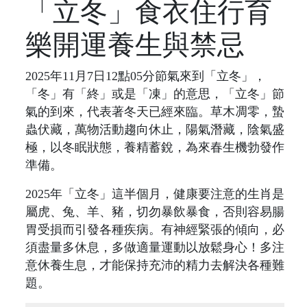
「立冬」食衣住行育
樂開運養生與禁忌
2025年11月7日12點05分節氣來到「立冬」，
「冬」有「終」或是「凍」的意思，「立冬」節
氣的到來，代表著冬天已經來臨。草木凋零，蟄
蟲伏藏，萬物活動趨向休止，陽氣潛藏，陰氣盛
極，以冬眠狀態，養精蓄銳，為來春生機勃發作
準備。
2025年「立冬」這半個月，健康要注意的生肖是
屬虎、兔、羊、豬，切勿暴飲暴食，否則容易腸
胃受損而引發各種疾病。有神經緊張的傾向，必
須盡量多休息，多做適量運動以放鬆身心！多注
意休養生息，才能保持充沛的精力去解決各種難
題。