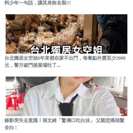
料少年一句話，讓其身敗名裂!!!
台北獨居女空姐6年來都在家不出門，每餐點外賣至少2000
元，警方破門後當場吐了...
錄影突失去意識！張文綺「驚傳口吐白沫」 父親悲痛頭髮
全白 !