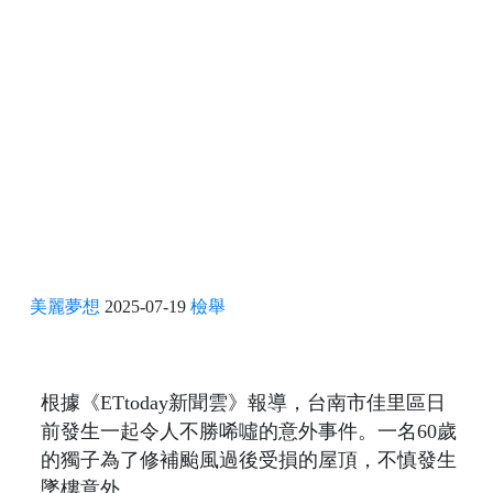
美麗夢想
2025-07-19
檢舉
根據《ETtoday新聞雲》報導，台南市佳里區日
前發生一起令人不勝唏噓的意外事件。一名60歲
的獨子為了修補颱風過後受損的屋頂，不慎發生
墜樓意外。