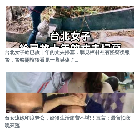
台北女子給已故十年的丈夫掃墓，聽見棺材裡有怪聲後報
警，警察開棺後看見一幕嚇傻了...
台女遠嫁印度老公，婚後生活痛苦不堪!!! 直言：最害怕夜
晚來臨