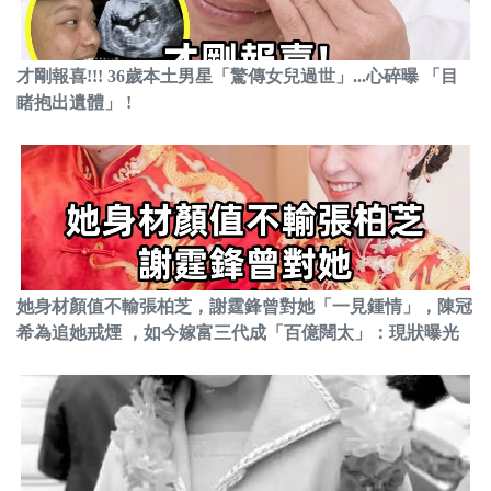
才剛報喜!!! 36歲本土男星「驚傳女兒過世」...心碎曝 「目
睹抱出遺體」 !
她身材顏值不輸張柏芝，謝霆鋒曾對她「一見鍾情」，陳冠
希為追她戒煙 ，如今嫁富三代成「百億闊太」：現狀曝光