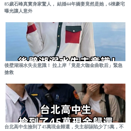
85歲石峰真實身家驚人， 結婚44年嬌妻竟然是她，6棟豪宅
曝光讓人意外
後壁湖溺水失去意識！ 拉上岸「竟是大咖金曲歌后」緊急
搶救
台北高中生撿到了45萬現金歸還，失主卻誣陷少了5萬，不