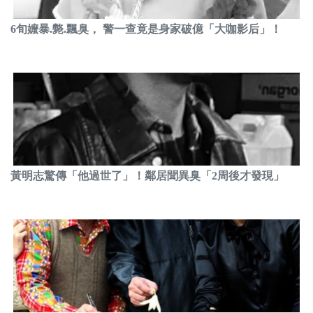
6旬嬤暴.斃.飄臭， 警一查竟是身家破億「大咖影后」！
黃明志驚傳「他過世了」！鄰居聞異臭「2周後才發現」