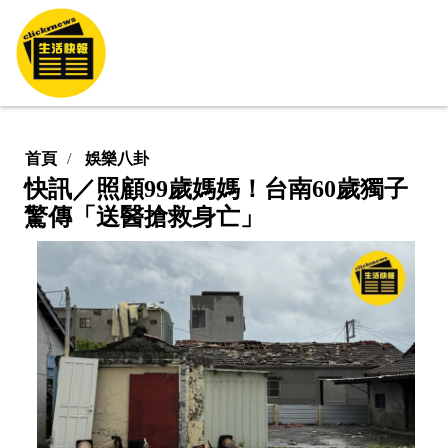
首頁
娛樂八卦
快訊／照顧99歲媽媽！台南60歲獨子
驚傳「送醫搶救身亡」