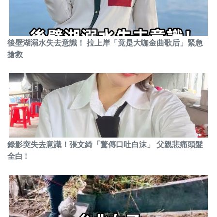
後壁湖溺水失去意識！ 拉上岸「竟是大咖金曲歌后」緊急
搶救
錄影突失去意識！張文綺「驚傳口吐白沫」 父親悲痛頭髮
全白 !