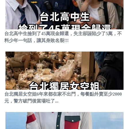
台北高中生撿到了45萬現金歸還，失主卻誣陷少了5萬，不
料少年一句話，讓其身敗名裂!!!
台北獨居女空姐6年來都在家不出門，每餐點外賣至少2000
元，警方破門後當場吐了...