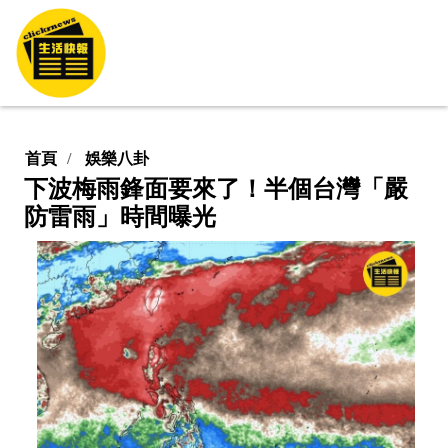
首頁
娛樂八卦
下波梅雨鋒面要來了！半個台灣「嚴
防雷雨」時間曝光