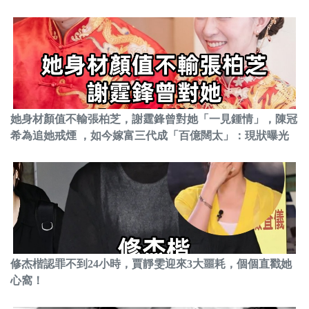
她身材顏值不輸張柏芝，謝霆鋒曾對她「一見鍾情」，陳冠
希為追她戒煙 ，如今嫁富三代成「百億闊太」：現狀曝光
修杰楷認罪不到24小時，賈靜雯迎來3大噩耗，個個直戳她
心窩！