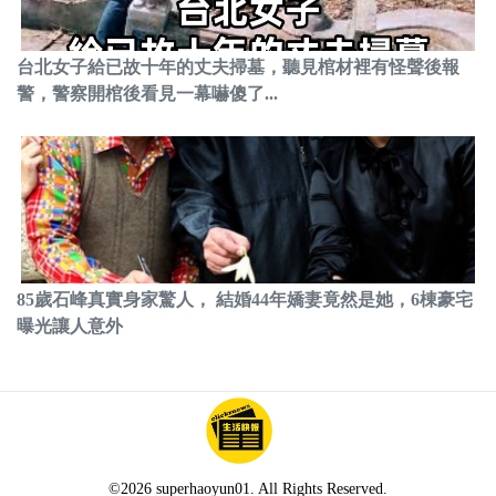
台北女子給已故十年的丈夫掃墓，聽見棺材裡有怪聲後報
警，警察開棺後看見一幕嚇傻了...
85歲石峰真實身家驚人， 結婚44年嬌妻竟然是她，6棟豪宅
曝光讓人意外
©2026 superhaoyun01. All Rights Reserved.