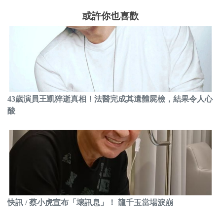
或許你也喜歡
43歲演員王凱猝逝真相！法醫完成其遺體屍檢，結果令人心
酸
快訊 / 蔡小虎宣布「壞訊息」！ 龍千玉當場淚崩