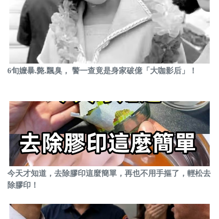
6旬嬤暴.斃.飄臭， 警一查竟是身家破億「大咖影后」！
今天才知道，去除膠印這麼簡單，再也不用手摳了，輕松去
除膠印！