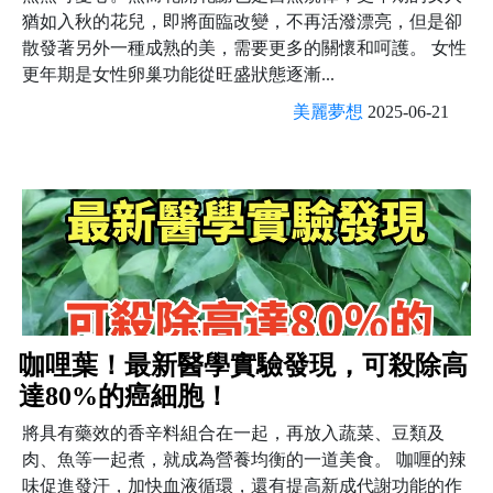
猶如入秋的花兒，即將面臨改變，不再活潑漂亮，但是卻
散發著另外一種成熟的美，需要更多的關懷和呵護。 女性
更年期是女性卵巢功能從旺盛狀態逐漸...
美麗夢想
2025-06-21
咖哩葉！最新醫學實驗發現，可殺除高
達80%的癌細胞！
將具有藥效的香辛料組合在一起，再放入蔬菜、豆類及
肉、魚等一起煮，就成為營養均衡的一道美食。 咖喱的辣
味促進發汗，加快血液循環，還有提高新成代謝功能的作