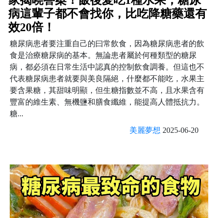
病這輩子都不會找你，比吃降糖藥還有
效20倍！
糖尿病患者要注重自己的曰常飲食，因為糖尿病患者的飲
食是治療糖尿病的基本。無論患者屬於何種類型的糖尿
病，都必須在日常生活中認真的控制飲食調養。但這也不
代表糖尿病患者就要與美良隔絕，什麼都不能吃，水果主
要含果糖，其甜味明顯，但生糖指數並不高，且水果含有
豐富的維生素、無機鹽和膳食纖維，能提高人體抵抗力。
糖...
美麗夢想
2025-06-20