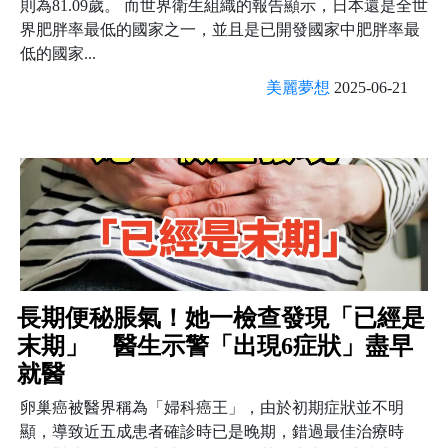
則為81.09歲。 而世界衛生組織的報告顯示，日本還是全世
界肥胖率最低的國家之一，並且是已開發國家中肥胖率最
低的國家...
美麗夢想
2025-06-21
長期便秘脹氣！她一檢查發現「已經是
末期」 醫生示警「出現6症狀」盡早
就醫
卵巢癌被醫界稱為「婦科癌王」，由於初期症狀並不明
顯，導致近五成患者確診時已是晚期，錯過最佳治療時