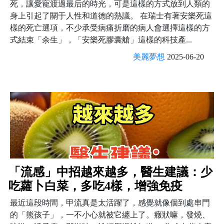
死，讓愛寵渡過最后的時光，可是這樣的方式放到人類的
身上引起了關于人性和道德的熱議。 在瑞士有著安樂死這
樣的死亡選項，不少承受病痛折磨的病人會選擇這樣的方
式結束「余生」，「安樂死膠囊艙」這樣的科技產...
美麗夢想
2025-06-20
「流感」中招越來越多，醫生建議：少
吃蘿卜白菜，多吃4樣，增強免疫
最近這段時間，甲流真是太活躍了，感覺就像個到處串門
的「熊孩子」，一不小心就被它纏上了。癥狀嘛，發燒、