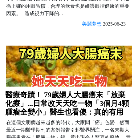
循正確的用眼習慣，合理的飲食也是維護眼睛健康的重要
因素。 造成視力下降的...
美麗夢想
2025-06-23
醫療奇蹟！ 79歲婦人大腸癌末「放棄
化療」...日常改天天吃一物「3個月4顆
腫瘤全變小」醫生也看傻：真的有用
在這個文明病越來越多的時代，大家聞「癌」色變，然而
最近一期醫學期刊的案例報告引起醫界關注，一名末期大
腸癌患者在「服用一物」後，竟出現令人驚喜的療效！ 示