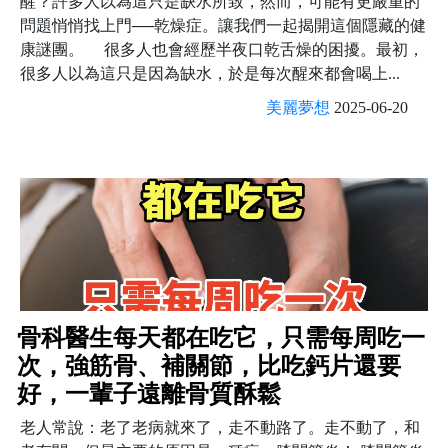
醒？許多人以為這只是缺水所致，然而，可能有更嚴重的
問題悄悄找上門──乾燥症。讓我們一起揭開這個隱藏的健
康謎團。 很多人也會經歷半夜口乾舌燥的困擾。最初，
很多人以為這只是因為缺水，於是每次醒來都會喝上...
美麗夢想
2025-06-20
骨科醫生每天都在吃它，只需每周吃一
次，強筋骨、補關節，比吃鈣片還要
好，一輩子遠離骨質酥鬆
老人常說：老了老病就來了，走不動路了。走不動了，和