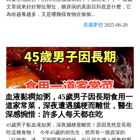
文章就來好好掰扯掰扯，糖尿病的真面目到底是什麼，它
為啥越養越多，又是哪幾樣食物在偷偷...
美麗夢想
2025-06-20
血液黏稠如粥，45歲男子因長期食用一
道家常菜，深夜遭遇腦梗而離世，醫生
深感惋惜：許多人每天都在吃
45歲男子黏血液如粥，深夜腦梗塞離世！原因竟然是長期
吃這種食物！ 今年45歲的胡先生，然而有一個資深的
「紅燒肉」迷，下班閒著的時候，自己就在網上搜教程學