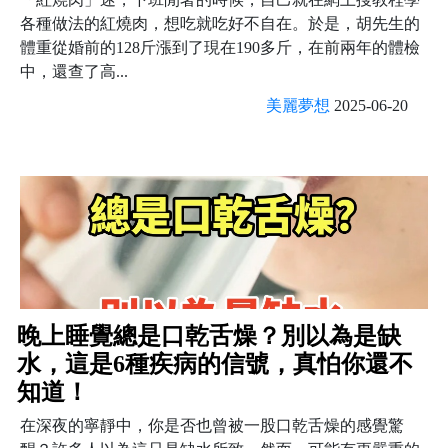
各種做法的紅燒肉，想吃就吃好不自在。於是，胡先生的
體重從婚前的128斤漲到了現在190多斤，在前兩年的體檢
中，還查了高...
美麗夢想
2025-06-20
晚上睡覺總是口乾舌燥？別以為是缺
水，這是6種疾病的信號，真怕你還不
知道！
在深夜的寧靜中，你是否也曾被一股口乾舌燥的感覺驚