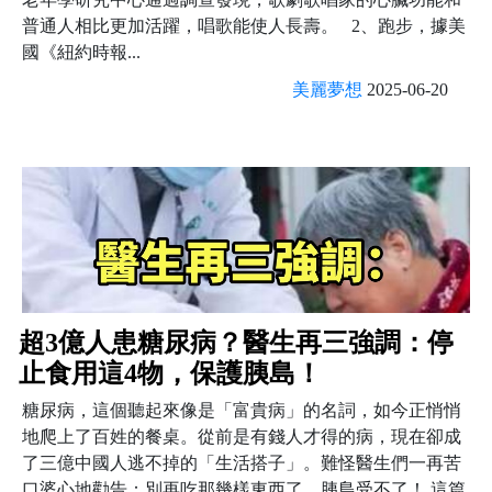
普通人相比更加活躍，唱歌能使人長壽。 2、跑步，據美
國《紐約時報...
美麗夢想
2025-06-20
超3億人患糖尿病？醫生再三強調：停
止食用這4物，保護胰島！
糖尿病，這個聽起來像是「富貴病」的名詞，如今正悄悄
地爬上了百姓的餐桌。從前是有錢人才得的病，現在卻成
了三億中國人逃不掉的「生活搭子」。難怪醫生們一再苦
口婆心地勸告：別再吃那幾樣東西了，胰島受不了！ 這篇