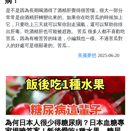
病！
是不是因為長期喝酒得了酒精肝覺得很苦惱，很大一部分
常常是由酒精肝轉變出來的。如果你在吃苦瓜的時候加上
它，只要吃上三天就可以幫你刮走濕氣，還可以幫助你排
出肝毒。吃酒精肝也可能被趕跑。 苦瓜 很多人都不喜歡吃
苦瓜，因為有種苦苦的味道，小編我也一樣。不過苦瓜對
人的好處可是很顯著的。苦瓜...
美麗夢想
2025-06-20
為何日本人很少得糖尿病？日本血糖專
家揭曉答案！飯後愛吃1種水果，糖尿