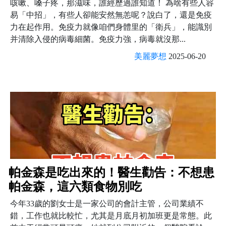
咳嗽、嗓子疼，那滋味，誰經歷過誰知道！ 為啥有些人容
易「中招」，有些人卻能安然無恙呢？說白了，還是免疫
力在起作用。免疫力就像咱們身體里的「衛兵」，能識別
并清除入侵的病毒細菌。免疫力強，病毒就沒那...
美麗夢想
2025-06-20
帕金森是吃出來的！醫生勸告：不想患
帕金森，這六類食物別吃
今年33歲的劉女士是一家公司的會計主管，公司業績不
錯，工作也就比較忙，尤其是月底月初加班更是常態。此