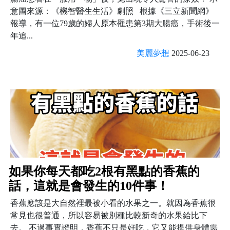
意圖來源：《機智醫生生活》劇照 根據《三立新聞網》
報導，有一位79歲的婦人原本罹患第3期大腸癌，手術後一
年追...
美麗夢想
2025-06-23
如果你每天都吃2根有黑點的香蕉的
話，這就是會發生的10件事！
香蕉應該是大自然裡最被小看的水果之一。就因為香蕉很
常見也很普通，所以容易被別種比較新奇的水果給比下
去。 不過事實證明，香蕉不只是好吃，它又能提供身體需