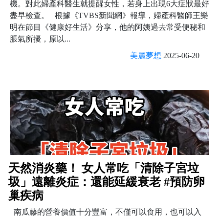
機。對此婦產科醫生就提醒女性，若身上出現6大症狀最好
盡早檢查。 根據《TVBS新聞網》報導，婦產科醫師王樂
明在節目《健康好生活》分享，他的阿姨過去常受便秘和
脹氣所擾，原以...
美麗夢想
2025-06-20
天然消炎藥！ 女人常吃「清除子宮垃
圾」遠離炎症：還能延緩衰老 #預防卵
巢疾病
南瓜藤的營養價值十分豐富，不僅可以食用，也可以入