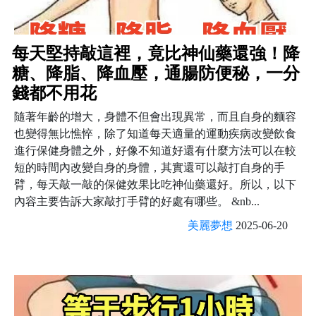
每天堅持敲這裡，竟比神仙藥還強！降
糖、降脂、降血壓，通腸防便秘，一分
錢都不用花
隨著年齡的增大，身體不但會出現異常，而且自身的麵容
也變得無比憔悴，除了知道每天適量的運動疾病改變飲食
進行保健身體之外，好像不知道好還有什麼方法可以在較
短的時間內改變自身的身體，其實還可以敲打自身的手
臂，每天敲一敲的保健效果比吃神仙藥還好。所以，以下
內容主要告訴大家敲打手臂的好處有哪些。 &nb...
美麗夢想
2025-06-20