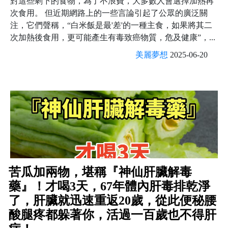
對這些剩下的食物，為了不浪費，大多數人會選擇加熱再
次食用。 但近期網路上的一些言論引起了公眾的廣泛關
注，它們聲稱，“白米飯是最'差'的一種主食，如果將其二
次加熱後食用，更可能產生有毒致癌物質，危及健康”，...
美麗夢想
2025-06-20
苦瓜加兩物，堪稱『神仙肝臟解毒
藥』！才喝3天，67年體內肝毒排乾淨
了，肝臟就迅速重返20歲，從此便秘腰
酸腿疼都躲著你，活過一百歲也不得肝