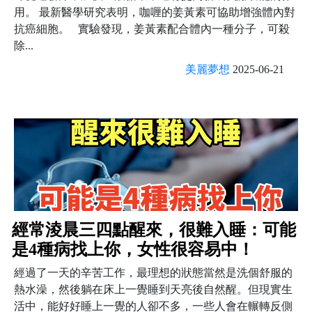
用。 最新醫學研究表明，咖喱的姜黃素可協助增強體內對
抗癌細胞。 實驗發現，姜黃素配合體內一種分子，可殺
除...
美麗夢想
2025-06-21
經常淩晨三四點醒來，很難入睡：可能
是4種病找上你，女性很容易中！
經過了一天的辛苦工作，最理想的狀態當然是洗個舒服的
熱水澡，然後躺在床上一覺睡到天亮後自然醒。但現實生
活中，能好好睡上一覺的人卻不多，一些人會在輾轉反側