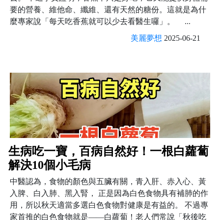
要的營養、維他命、纖維、還有天然的糖份。這就是為什
麼專家說「每天吃香蕉就可以少去看醫生囉」。 ...
美麗夢想
2025-06-21
生病吃一寶，百病自然好！一根白蘿蔔
解決10個小毛病
中醫認為，食物的顏色與五臟有關，青入肝、赤入心、黃
入脾、白入肺、黑入腎， 正是因為白色食物具有補肺的作
用，所以秋天適當多選白色食物對健康是有益的。 不過專
家首推的白色食物就是——白蘿蔔！老人們常說「秋後吃