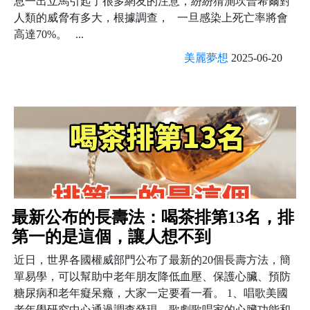
息一出立馬引起了很多網友的注意，紛紛猜測坎普希爾對
人類的威脅有多大，根據調查， 一旦感染上死亡率將會
高達70%。 ...
美麗夢想
2025-06-20
最新公布的長壽法：喝茶排第13名，排
第一的是這個，讓人想不到
近日，世界各國權威部門公布了最新的20個長壽方法，簡
單易學，可以幫助中老年朋友降低血壓、保護心臟、預防
糖尿病和老年癡呆癥，大家一定要看一看。 1、唱歌美國
老年學研究中心通過調查發現，歌劇歌唱家的心臟功能和