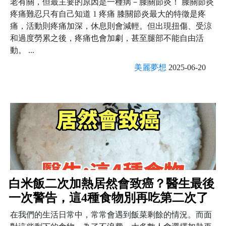
老有關，但最主要的原因是一種病－膝關節炎！ 膝關節炎
疼痛難忍只有自己知道 1 疼痛 膝關節炎最大的特徵是疼
痛，活動則疼痛加深，休息則會減輕。但出現扭傷、受涼
和過度勞累之後，疼痛也會加劇，甚至腿部不能自由活
動。 ...
美麗夢想
2025-06-20
白米飯二次加熱居然會致癌？醫生最後
一次警告，這4種食物別再吃第二次了
在我們的生活日常中，常常會遇到飯菜剩餘的情況。而面