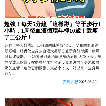
超強！每天5分鐘「這樣蹲」等于步行1
小時，1周後血液循環年輕10歲！還瘦
了三公斤！
超強！每天只需5—15分鐘的練習就可以！ 雙腳的血液循
環順暢，將促使全身的血液大循環亦處于良好狀態，就可
以延緩衰老。 下蹲運動能夠治病強身的原理 人蹲下去，身
體變成三摺疊，被擠壓的血管收縮，氣血沖向全身未被擠
壓的血管，迫使它們擴張、鼓起來；人一站起來，全身氣
血又...
美麗夢想
2025-06-20