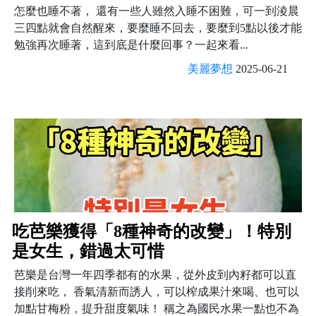
怎麼也睡不著， 還有一些人雖然入睡不困難，可一到淩晨
三四點就會自然醒來，要麼睡不回去，要麼到5點以後才能
勉強再次睡著，這到底是什麼回事？一起來看...
美麗夢想
2025-06-21
吃芭樂獲得「8種神奇的改變」！特別
是女生，錯過太可惜
芭樂是台灣一年四季都有的水果，從外皮到內籽都可以直
接削來吃， 香氣清新而誘人，可以榨成果汁來喝、也可以
加點甘梅粉，提升甜度氣味！ 稱之為國民水果一點也不為