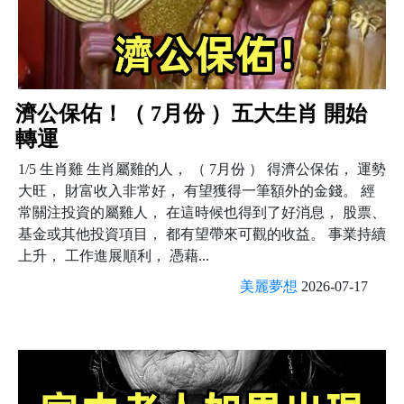
濟公保佑！（ 7月份 ）五大生肖 開始
轉運
1/5 生肖雞 生肖屬雞的人， （ 7月份 ） 得濟公保佑， 運勢
大旺， 財富收入非常好， 有望獲得一筆額外的金錢。 經
常關注投資的屬雞人， 在這時候也得到了好消息， 股票、
基金或其他投資項目， 都有望帶來可觀的收益。 事業持續
上升， 工作進展順利， 憑藉...
美麗夢想
2026-07-17