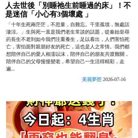
人去世後「別睡祂生前睡過的床」！不
是迷信「小心有3個壞處 」
「十年生死兩茫茫，不思量，自難忘。千里孤墳，無處話
淒涼。」生與死一直是我們老生常談的話題，從秦始皇尋
葯長生不老到如今我們注重養生，足以看出，人們害怕死
亡，害怕面對親朋好友的死亡，這也是人之常情。我們都
想陪伴自己的愛人相濡以沫，陪伴自己的朋友共渡難關，
陪伴自己的父母慢慢變老，希望自己一生活得精彩，走
遍...
美麗夢想
2026-07-16