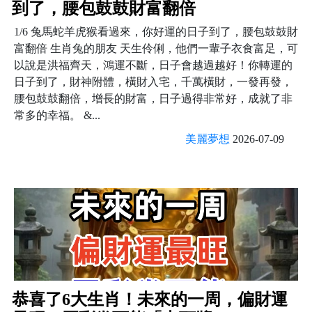
到了，腰包鼓鼓財富翻倍
1/6 兔馬蛇羊虎猴看過來，你好運的日子到了，腰包鼓鼓財
富翻倍 生肖兔的朋友 天生伶俐，他們一輩子衣食富足，可
以說是洪福齊天，鴻運不斷，日子會越過越好！你轉運的
日子到了，財神附體，橫財入宅，千萬橫財，一發再發，
腰包鼓鼓翻倍，增長的財富，日子過得非常好，成就了非
常多的幸福。 &...
美麗夢想
2026-07-09
恭喜了6大生肖！未來的一周，偏財運