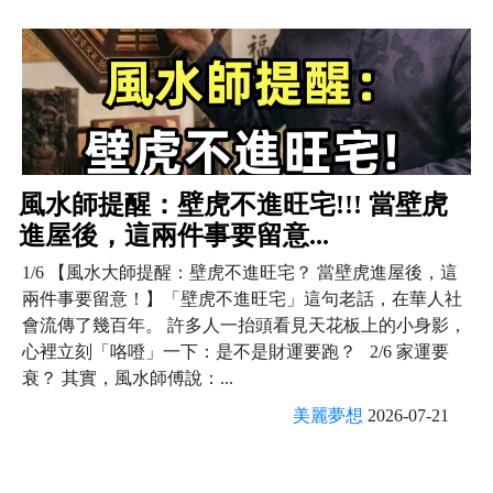
風水師提醒：壁虎不進旺宅!!! 當壁虎
進屋後，這兩件事要留意...
1/6 【風水大師提醒：壁虎不進旺宅？ 當壁虎進屋後，這
兩件事要留意！】「壁虎不進旺宅」這句老話，在華人社
會流傳了幾百年。 許多人一抬頭看見天花板上的小身影，
心裡立刻「咯噔」一下：是不是財運要跑？ 2/6 家運要
衰？ 其實，風水師傅說：...
美麗夢想
2026-07-21