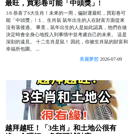
最旺，買彩卷可能「中頭獎」!
1/6 恭喜了6大生肖！未來的一周，偏財運最旺，買彩卷可
能「中頭獎」! １、生肖鼠 鼠年出生的人在財富方面從來
沒有落後過。 畢竟，鼠年出生的人是如此認真，他們在做
決定時會全身心地投入到事情中並考慮自己的未來。 這是
深刻的遠見。 十二生肖是鼠！ 因此，你被生肖鼠的財富和
幸福所包圍。 ...
美麗夢想
2026-07-09
越拜越旺！「3生肖」和土地公很有