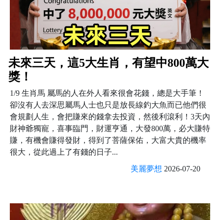
未來三天，這5大生肖，有望中800萬大
獎！
1/9 生肖馬 屬馬的人在外人看來很會花錢，總是大手筆！
卻沒有人去深思屬馬人士也只是放長線釣大魚而已他們很
會規劃人生，會把賺來的錢拿去投資，然後利滾利！3天內
財神爺獨寵，喜事臨門，財運亨通，大發800萬，必大賺特
賺，有機會賺得發財，得到了菩薩保佑，大富大貴的機率
很大，從此過上了有錢的日子...
美麗夢想
2026-07-20