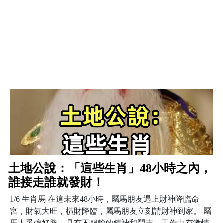
土地公說：「這些生肖」48小時之內，
誰接走誰就發財！
1/6 生肖馬 在這未來48小時，屬馬朋友遇上財神降臨命
宮，財氣大旺，橫財降臨，屬馬朋友立刻請財神到家。 屬
馬人爭強好勝，具有不服輸的精神和鬥志，工作中有激情