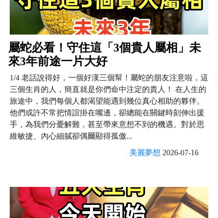
屬蛇必看！守住這「3個貴人屬相」未
來3年前途一片大好
1/4 老話說得好，一個好漢三個幫！屬蛇的朋友注意啦，這
三個生肖的人，簡直就是你們命中注定的貴人！ 在人生的
旅途中，我們每個人都渴望能遇到幾位真心相助的夥伴。
他們或許不常把情誼掛在嘴邊，卻總能在關鍵時刻伸出援
手，為我們分憂解難，甚至帶來意想不到的機遇。對於思
維敏捷、內心細膩卻偶爾顯得孤傲...
美麗夢想
2026-07-16