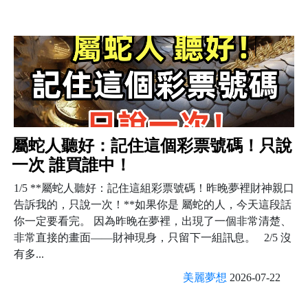
屬蛇人聽好：記住這個彩票號碼！只說
一次 誰買誰中！
1/5 **屬蛇人聽好：記住這組彩票號碼！昨晚夢裡財神親口
告訴我的，只說一次！**如果你是 屬蛇的人，今天這段話
你一定要看完。 因為昨晚在夢裡，出現了一個非常清楚、
非常直接的畫面——財神現身，只留下一組訊息。 2/5 沒
有多...
美麗夢想
2026-07-22