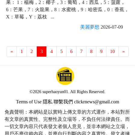
果： 1：楊梅，2：椰子，3：葡萄，4：西瓜，5：菠蘿，
6：芒果，7：火龍果，8：水蜜桃，9：哈密瓜，0：香蕉，
X：草莓，Y：荔枝 ...
美麗夢想
2026-07-09
«
1
2
3
4
5
6
7
8
9
10
»
©2026 superhaoyun01. All Rights Reserved.
Terms of Use
隱私
聯繫我們
clickrnews@gmail.com
免責聲明：本網站是以實時上傳文章的方式運作，本站對所
有文章的真實性、完整性及立場等，不負任何法律責任。而
一切文章內容只代表發文者個人意見，並非本網站之立場，
用戶不應信賴內容，並應自行判斷內容之真實性。發文者擁