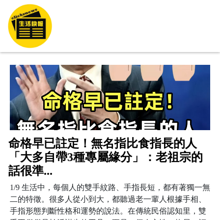
命格早已註定！無名指比食指長的人
「大多自帶3種專屬緣分」：老祖宗的
話很準...
1/9 生活中，每個人的雙手紋路、手指長短，都有著獨一無
二的特徵。很多人從小到大，都聽過老一輩人根據手相、
手指形態判斷性格和運勢的說法。在傳統民俗認知里，雙