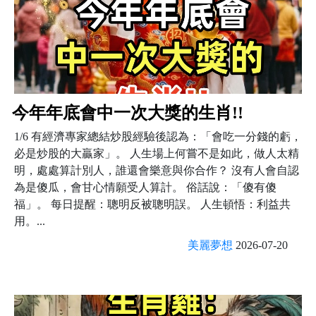
今年年底會中一次大獎的生肖!!
1/6 有經濟專家總結炒股經驗後認為：「會吃一分錢的虧，
必是炒股的大贏家」。 人生場上何嘗不是如此，做人太精
明，處處算計別人，誰還會樂意與你合作？ 沒有人會自認
為是傻瓜，會甘心情願受人算計。 俗話說：「傻有傻
福」。 每日提醒：聰明反被聰明誤。 人生頓悟：利益共
用。...
美麗夢想
2026-07-20