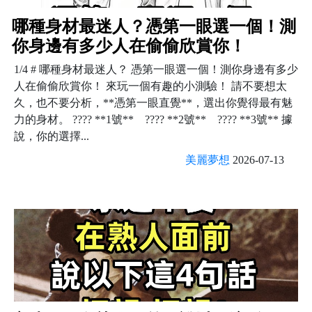
哪種身材最迷人？憑第一眼選一個！測
你身邊有多少人在偷偷欣賞你！
1/4 # 哪種身材最迷人？ 憑第一眼選一個！測你身邊有多少
人在偷偷欣賞你！ 來玩一個有趣的小測驗！ 請不要想太
久，也不要分析，**憑第一眼直覺**，選出你覺得最有魅
力的身材。 ???? **1號** ???? **2號** ???? **3號** 據
說，你的選擇...
美麗夢想
2026-07-13