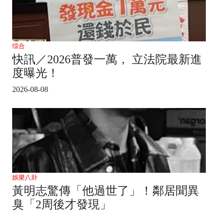
综合
快訊／2026普發一萬， 立法院最新進
度曝光！
2026-08-08
娛樂八卦
黃明志驚傳「他過世了」！鄰居聞異
臭「2周後才發現」