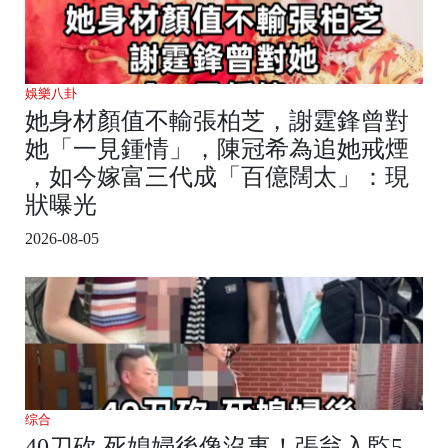
娛樂八卦
她身材顏值不輸張柏芝，謝霆鋒曾對
她「一見鍾情」，陳冠希為追她戒煙
，如今嫁富三代成「百億闊太」：現
狀曝光
2026-08-05
综合
40刀砍.死媳婦後像沒事！張翁入監5