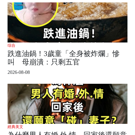
综合
跌進油鍋！3歲童「全身被炸爛」慘
叫 母崩潰：只剩五官
2026-08-08
經典美文
為什麼男人有婚.外.情，回家後還願意