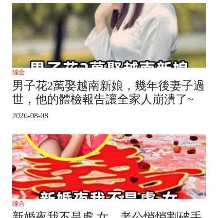
综合
男子花2萬娶越南新娘，幾年後妻子過
世，他的體檢報告讓全家人崩潰了~
2026-08-08
综合
新婚夜我不是處.女，老公悄悄割破手