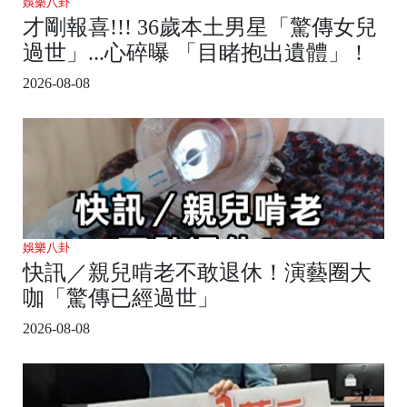
娛樂八卦
才剛報喜!!! 36歲本土男星「驚傳女兒
過世」...心碎曝 「目睹抱出遺體」 !
2026-08-08
娛樂八卦
快訊／親兒啃老不敢退休！演藝圈大
咖「驚傳已經過世」
2026-08-08