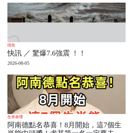
综合
快訊 ／ 驚爆7.6強震 ！！
2026-08-05
生肖命理
阿南德點名恭喜！8月開始，這7個生