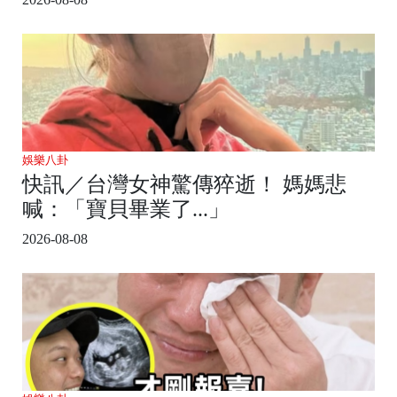
娛樂八卦
快訊／台灣女神驚傳猝逝！ 媽媽悲
喊：「寶貝畢業了...」
2026-08-08