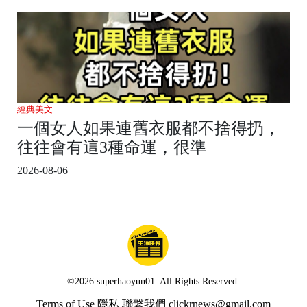
經典美文
一個女人如果連舊衣服都不捨得扔，
往往會有這3種命運，很準
2026-08-06
©2026 superhaoyun01. All Rights Reserved.
Terms of Use
隱私
聯繫我們
clickrnews@gmail.com