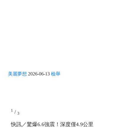
美麗夢想
2026-06-13
檢舉
1
/
3
快訊／驚爆6.6強震！深度僅4.9公里