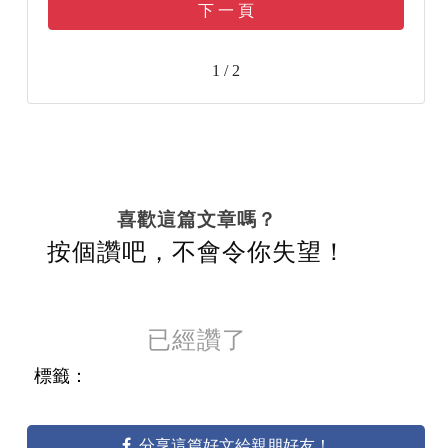
下 一 頁
1 / 2
喜歡這篇文章嗎？
按個讚吧，不會令你失望！
已經讚了
標籤：
分享這篇好文給親朋好友！