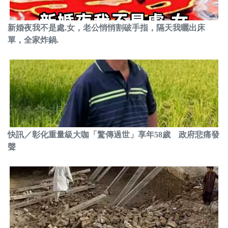
新婚夜我不是處.女，老公悄悄割破手指，隔天我曬出床
單，全家炸鍋.
快訊／彰化重量級大咖「驚傳過世」享年58歲 政府悲痛發
聲