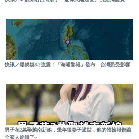
快訊／爆規模8.2強震！「海嘯警報」發布 台灣恐受影響
男子花2萬娶越南新娘，幾年後妻子過世，他的體檢報告讓
全家人崩潰了~