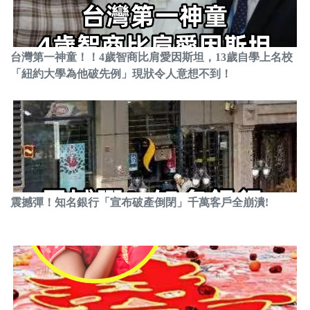
台灣第一神童！！4歲智商比肩愛因斯坦，13歲自學上名校
「紐約大學為他破先例」現狀令人意想不到！
震撼彈！知名銀行「宣布破產倒閉」千萬客戶全崩潰!