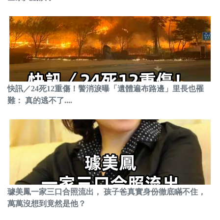
快訊／24死12重傷！警消淚曝「遺體遍布路邊」里長也罹
難： 真的逃不了....
璩美鳳一家三口合照流出， 孩子爸真實身份徹底瞞不住，
萬萬沒想到竟然是他？