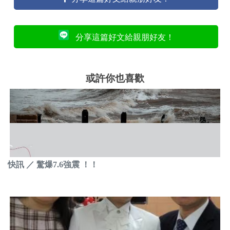
分享這篇好文給親朋好友！
或許你也喜歡
快訊 ／ 驚爆7.6強震 ！！