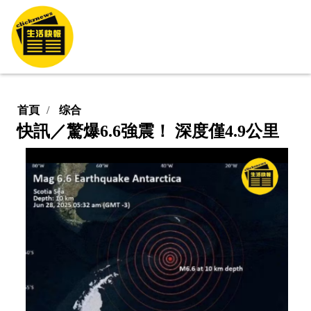
首頁
综合
快訊／驚爆6.6強震！ 深度僅4.9公里