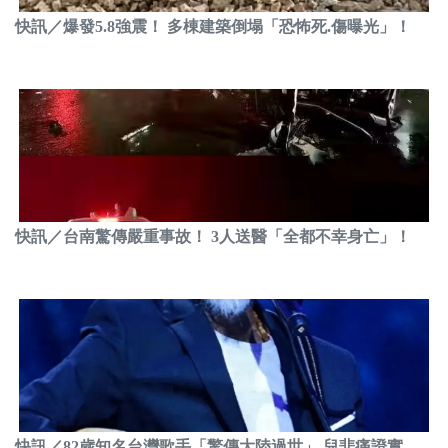
快訊／爆發5.8強震！ 多棟建築倒塌「恐怖死.傷曝光」！
快訊／台南驚傳嚴重事故！ 3人送醫「全都不幸身亡」！
快訊／82歲知名台灣歌手「驚傳大陸過世」 兒悲痛證實