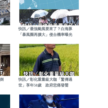
快訊／最強颱風要來了？白海豚
「暴風圈再擴大」侵台機率曝光
倒
快訊／彰化重量級大咖「驚傳過
世」享年58歲 政府悲痛發聲