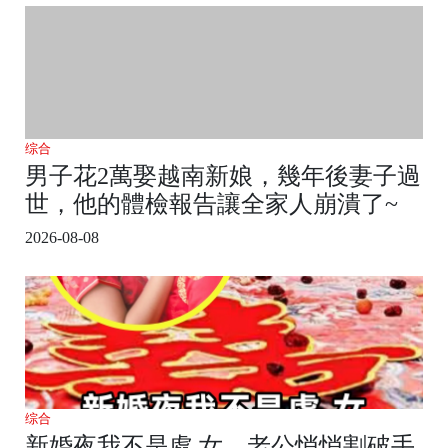
综合
男子花2萬娶越南新娘，幾年後妻子過
世，他的體檢報告讓全家人崩潰了~
2026-08-08
综合
新婚夜我不是處.女，老公悄悄割破手