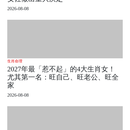
2026-08-08
生肖命理
2027年最「惹不起」的4大生肖女！
尤其第一名：旺自己、旺老公、旺全
家
2026-08-08