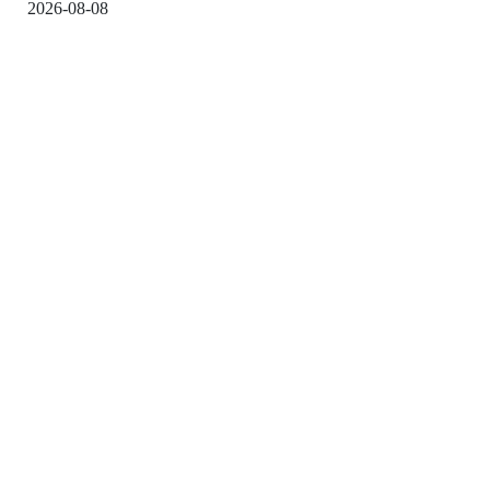
2026-08-08