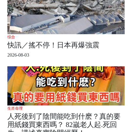
综合
快訊／搖不停！日本再爆強震
2026-08-03
生肖命理
人死後到了陰間能吃到什麽？真的要
用紙錢買東西嗎？ 82嵗老人起.死回