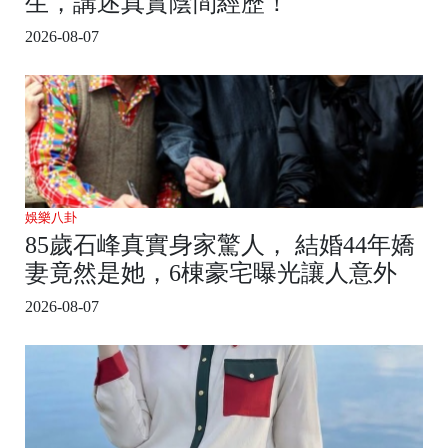
生，講述真實陰間經歷！
2026-08-07
娛樂八卦
85歲石峰真實身家驚人， 結婚44年嬌
妻竟然是她，6棟豪宅曝光讓人意外
2026-08-07